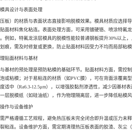
模具设计与表面处理
压板）的材质与表面状态直接影响脱模效果。模具材质应选择导
贴面材料焦化粘连。表面处理方面，可采用镀硬铬、喷涂特氟龙
。例如，特氟龙涂层模具的脱模性能较普通钢板提升30%以上
划痕，需及时修复或更换，防止贴面材料因受力不均而局部粘模
理贴面材料与基材
与基材的预处理是预防粘模的基础环节。贴面材料方面，需控制其
泡或粘模；对于易粘连的材质（如PVC膜），可在背面涂覆离
度适中（Ra6.3-12.5μm），以增强胶黏剂渗透性，减少因
一层脱模纸（如硅油纸），作为物理隔离层，进一步降低粘模风
操作与设备维护
需严格遵循工艺规程，避免热压板未完全闭合即升温或压力未释
裂粘连。设备维护方面，需定期清理热压板表面的胶渣、灰尘（