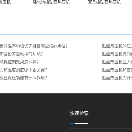
热压机
强化地板贴面热压机
家具板贴面热压机
板升温不均该优先排查哪些核心点位？
贴面热压机的压
何要设置自动排气功能？
贴面热压机做同
能耗控制效果怎么样？
贴面热压机压力
力和温度到底哪个更关键？
贴面热压机和普
数显保压功能有什么作用？
贴面热压机为什
快速检索