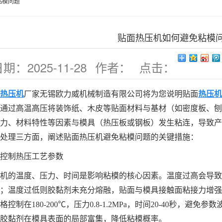
粘模问题
贴面热压机如何避免粘模
日期：
2025-11-28
作者：
点击：
64
热压机
厂家无锡欧力威机械制造有限公司将为您说明
贴面
热压机
通过高温高压将装饰纸、木皮等贴面材料与基材（如密度板、刨
力、材料特性等因素与模具（热压板或钢板）发生粘连，导致产
处理三方面，阐述贴面热压机避免粘模问题的关键措施：
控制热压工艺参数
机的温度、压力、时间是影响粘模的核心因素。温度过高会导致
；温度过低则胶黏剂未充分熔融，贴面与模具接触面粘接力增强
控制在180-200℃，压力0.8-1.2MPa，时间20-40秒，
胶黏剂在模具表面的局部富集，降低粘模概率。