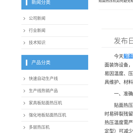
贴面热压机如何避免
新闻分类
公司新闻
行业新闻
发布
技术知识
今天
贴面
产品分类
面装饰设备，
易因温度、压
快速自动生产线
具维护、材料
生产线热销产品
一、准确
家具板贴面热压机
贴面热压
时易碎裂残留
强化地板贴面热压机
热压温度需严格
多层热压机
定型）可减少