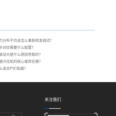
力分布不均该怎么重新校准调试？
步对纹需要什么配置？
波动大是什么原因导致的？
通冷压机的核心差异在哪？
么适合PVC贴面？
关注我们