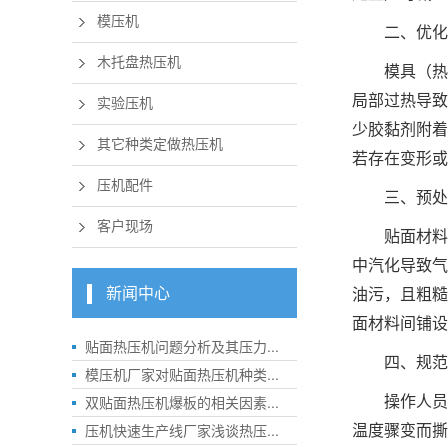
模压机
二、优化
木托盘热压机
模具（热
局部过热导致
实验压机
少胶黏剂附着
其它种类定做热压机
若存在变形或
压机配件
三、预处
客户现场
贴面材料
中汽化导致气
新闻中心
油污，且粗糙
面材料间铺设
贴面热压机问题分析及其压力...
四、规范
模压机厂家对贴面热压机种类...
双贴面热压机爆板的相关因素...
操作人员
压机快速生产线厂家浅谈热压...
温度骤变而撕