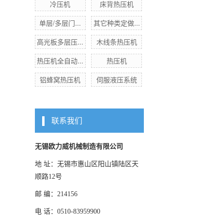
冷压机
床背热压机
单层/多层门...
其它种类定做...
高光板多层压...
木线条热压机
热压机全自动...
热压机
铝蜂窝热压机
伺服液压系统
联系我们
无锡欧力威机械制造有限公司
地 址：无锡市惠山区阳山镇陆区天
顺路12号
邮 编：214156
电 话：0510-83959900